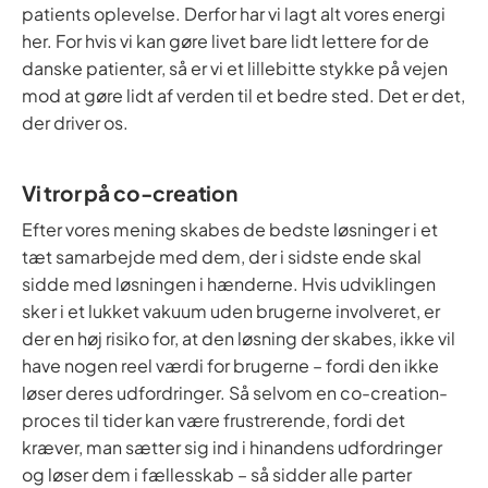
patients oplevelse. Derfor har vi lagt alt vores energi
her. For hvis vi kan gøre livet bare lidt lettere for de
danske patienter, så er vi et lillebitte stykke på vejen
mod at gøre lidt af verden til et bedre sted. Det er det,
der driver os.
Vi tror på co-creation
Efter vores mening skabes de bedste løsninger i et
tæt samarbejde med dem, der i sidste ende skal
sidde med løsningen i hænderne. Hvis udviklingen
sker i et lukket vakuum uden brugerne involveret, er
der en høj risiko for, at den løsning der skabes, ikke vil
have nogen reel værdi for brugerne – fordi den ikke
løser deres udfordringer. Så selvom en co-creation-
proces til tider kan være frustrerende, fordi det
kræver, man sætter sig ind i hinandens udfordringer
og løser dem i fællesskab – så sidder alle parter