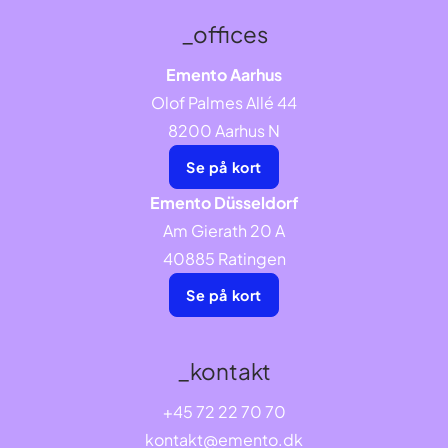
_offices
Emento Aarhus
Olof Palmes Allé 44
8200 Aarhus N
Se på kort
Emento Düsseldorf
Am Gierath 20 A
40885 Ratingen
Se på kort
_kontakt
+45 72 22 70 70
kontakt@emento.dk