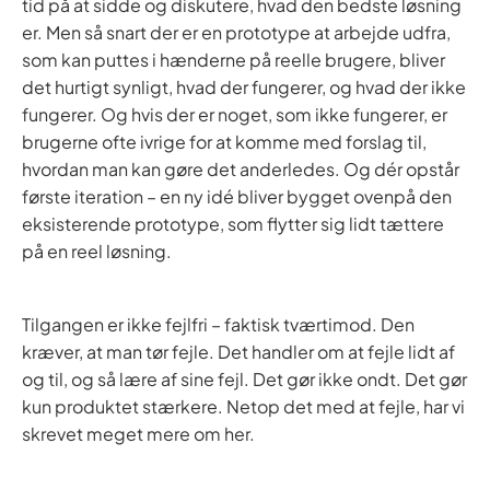
tid på at sidde og diskutere, hvad den bedste løsning
er. Men så snart der er en prototype at arbejde udfra,
som kan puttes i hænderne på reelle brugere, bliver
det hurtigt synligt, hvad der fungerer, og hvad der ikke
fungerer. Og hvis der er noget, som ikke fungerer, er
brugerne ofte ivrige for at komme med forslag til,
hvordan man kan gøre det anderledes. Og dér opstår
første iteration – en ny idé bliver bygget ovenpå den
eksisterende prototype, som flytter sig lidt tættere
på en reel løsning.
Tilgangen er ikke fejlfri – faktisk tværtimod. Den
kræver, at man tør fejle. Det handler om at fejle lidt af
og til, og så lære af sine fejl. Det gør ikke ondt. Det gør
kun produktet stærkere. Netop det med at fejle, har vi
skrevet meget mere om her.