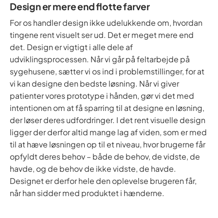
Design er mere end flotte farver
For os handler design ikke udelukkende om, hvordan
tingene rent visuelt ser ud. Det er meget mere end
det. Design er vigtigt i alle dele af
udviklingsprocessen. Når vi går på feltarbejde på
sygehusene, sætter vi os ind i problemstillinger, for at
vi kan designe den bedste løsning. Når vi giver
patienter vores prototype i hånden, gør vi det med
intentionen om at få sparring til at designe en løsning,
der løser deres udfordringer. I det rent visuelle design
ligger der derfor altid mange lag af viden, som er med
til at hæve løsningen op til et niveau, hvor brugerne får
opfyldt deres behov – både de behov, de vidste, de
havde, og de behov de ikke vidste, de havde.
Designet er derfor hele den oplevelse brugeren får,
når han sidder med produktet i hænderne.