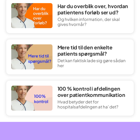
Har du overblik over, hvordan
patientens forløb ser ud?
Og hvilken information, der skal
gives hvornår?
Mere tid til den enkelte
patients spørgsmål?
Det kan faktisk lade sig gøre sådan
her
100 % kontrol i afdelingen
over patientkommunikation
Hvad betyder det for
hospitalsafdelingen at ha' det?