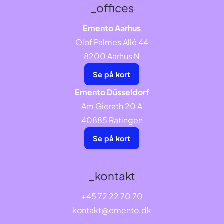
_offices
Emento Aarhus
Olof Palmes Allé 44
8200 Aarhus N
Se på kort
Emento Düsseldorf
Am Gierath 20 A
40885 Ratingen
Se på kort
_kontakt
+45 72 22 70 70
kontakt@emento.dk