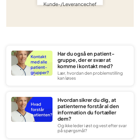
Kunde-/Leverancechef
Har du også en patient-
gruppe, der er svær at
komme i kontakt med?
Lær, hvordan den problemstilling
kan løses
Hvordan sikrer du dig, at
patienterne forstår al den
information du fortæller
dem?
Og ikke leder i øst og vest efter svar
på spørgsmål?