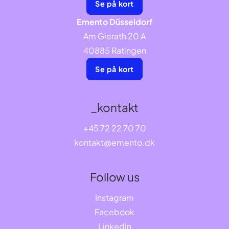
Se på kort
Emento Düsseldorf
Am Gierath 20 A
40885 Ratingen
Se på kort
_kontakt
+45 72 22 70 70
kontakt@emento.dk
Follow us
Instagram
Facebook
LinkedIn