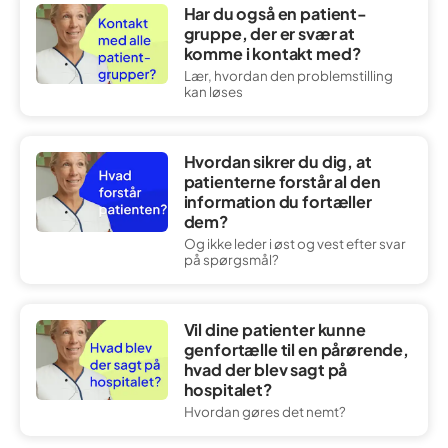
Har du også en patient-
gruppe, der er svær at
komme i kontakt med?
Lær, hvordan den problemstilling
kan løses
Hvordan sikrer du dig, at
patienterne forstår al den
information du fortæller
dem?
Og ikke leder i øst og vest efter svar
på spørgsmål?
Vil dine patienter kunne
genfortælle til en pårørende,
hvad der blev sagt på
hospitalet?
Hvordan gøres det nemt?