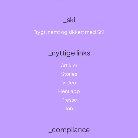
_ski
Trygt, nemt og sikkert med SKI
_nyttige links
Artikler
Stories
Video
Hent app
Presse
Job
_compliance