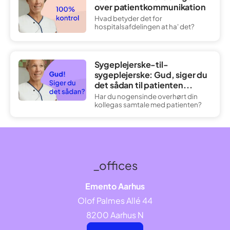
over patientkommunikation
Hvad betyder det for
hospitalsafdelingen at ha' det?
Sygeplejerske-til-
sygeplejerske: Gud, siger du
det sådan til patienten...
Har du nogensinde overhørt din
kollegas samtale med patienten?
_offices
Emento Aarhus
Olof Palmes Allé 44
8200 Aarhus N