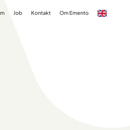
am
Job
Kontakt
Om Emento