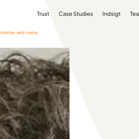
Trust
Case Studies
Indsigt
Te
ienterne-ved-mere