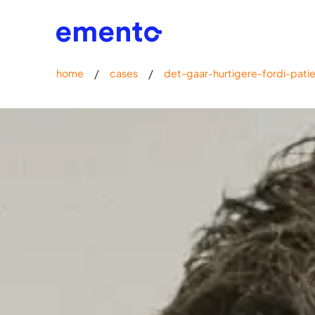
/
/
home
cases
det-gaar-hurtigere-fordi-pat