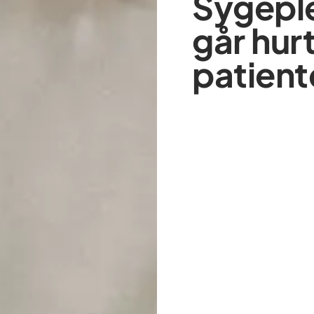
Sygeple
går hurt
patient